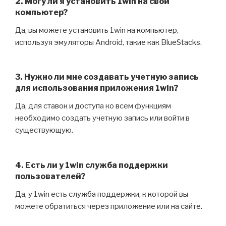
2. Могу ли я установить 1win на свой
компьютер?
Да, вы можете установить 1win на компьютер,
используя эмуляторы Android, такие как BlueStacks.
3. Нужно ли мне создавать учетную запись
для использования приложения 1win?
Да, для ставок и доступа ко всем функциям
необходимо создать учетную запись или войти в
существующую.
4. Есть ли у 1win служба поддержки
пользователей?
Да, у 1win есть служба поддержки, к которой вы
можете обратиться через приложение или на сайте.