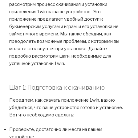
рассмотрим процесс скачивания и установки
приложения 1win на ваше устройство. Это
приложение предлагает удобный доступ к
букмекерским услугам и играм, и его установка не
займет много времени. Мы также обсудим, как
преодолеть возможные проблемы, с которыми вы
можете столкнуться при установке. Давайте
подробно рассмотрим шаги, необходимые для
успешной установки 1win.
Шаг 1: Подготовка к скачиванию
Перед тем, как скачать приложение 1win, важно
убедиться, что ваше устройство готово к установке.
Вот что необходимо сделать:
Проверьте, достаточно ли места на вашем
устройстве.