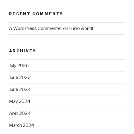
RECENT COMMENTS
A WordPress Commenter
on
Hello world!
ARCHIVES
July 2026
June 2026
June 2024
May 2024
April 2024
March 2024