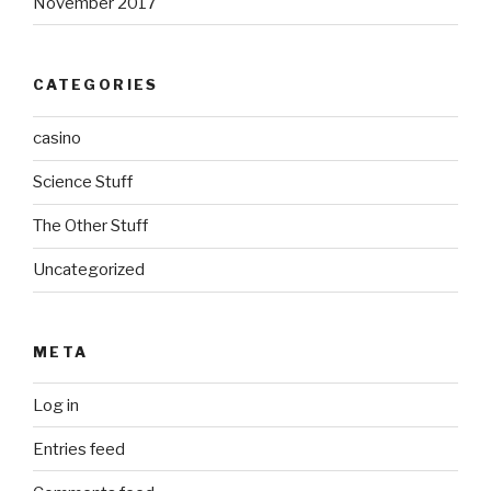
November 2017
CATEGORIES
casino
Science Stuff
The Other Stuff
Uncategorized
META
Log in
Entries feed