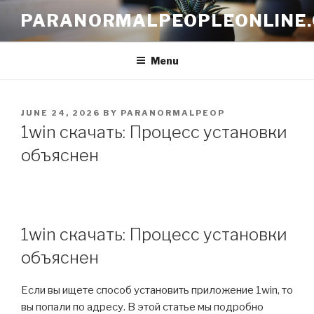
Skip
PARANORMALPEOPLEONLINE
to
content
Menu
POSTED
JUNE 24, 2026
BY
PARANORMALPEOP
ON
1win скачать: Процесс установки
объяснен
1win скачать: Процесс установки
объяснен
Если вы ищете способ установить приложение 1win, то
вы попали по адресу. В этой статье мы подробно