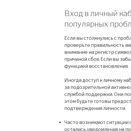
Вход в личный ка
популярных проб
Если вы столкнулись с про
проверьте правильность вво
внимание на регистр символ
причиной сбоя. Если вы заб
функцией восстановления.
Иногда доступ к личному ка
за подозрительной активнос
службой поддержки. Они по
этом будьте готовы предос
подтверждения личности.
Часто возникают ситуации с
остались уведомления на по