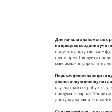
Для начала знакомство с 
на процесс создания учетн
получить доступ ко всем фу
платформа. Следуйте пред
максимально упростить дан
Первым делом наведите ку
аналогичную кнопку на гл
случаев вам потребуется ук
придумать пароль. Убедите
доступа для защиты своей 
Следующий шаг – подтверд