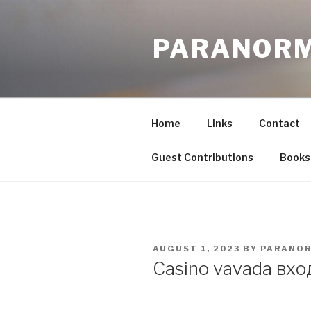
Skip
to
PARANORM
content
Home
Links
Contact
Guest Contributions
Books
POSTED
AUGUST 1, 2023
BY
PARANO
ON
Casino vavada вхо