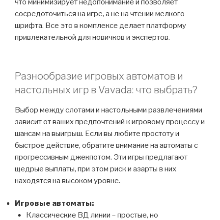
что минимизирует недопонимание и позволяет
сосредоточиться на игре, а не на чтении мелкого
шрифта. Все это в комплексе делает платформу
привлекательной для новичков и экспертов.
Разнообразие игровых автоматов и
настольных игр в Vavada: что выбрать?
Выбор между слотами и настольными развлечениями
зависит от ваших предпочтений к игровому процессу и
шансам на выигрыш. Если вы любите простоту и
быстрое действие, обратите внимание на автоматы с
прогрессивным джекпотом. Эти игры предлагают
щедрые выплаты, при этом риск и азарты в них
находятся на высоком уровне.
Игровые автоматы:
Классические ВД линии – простые, но