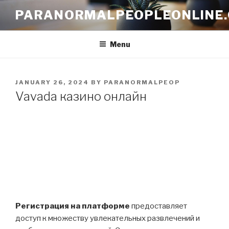
Skip
PARANORMALPEOPLEONLINE
to
content
Menu
POSTED
JANUARY 26, 2024
BY
PARANORMALPEOP
ON
Vavada казино онлайн
Регистрация на платформе
предоставляет
доступ к множеству увлекательных развлечений и