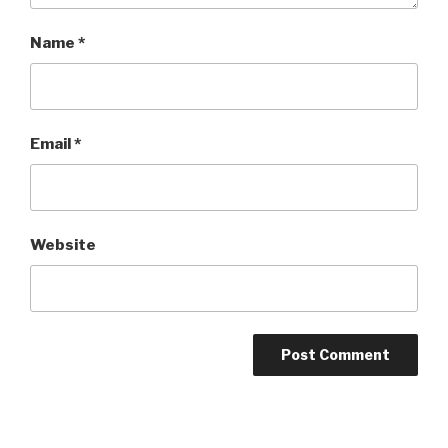
Name
*
Email
*
Website