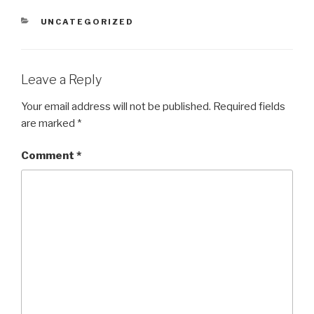
CATEGORIES
UNCATEGORIZED
Leave a Reply
Your email address will not be published.
Required fields
are marked
*
Comment
*